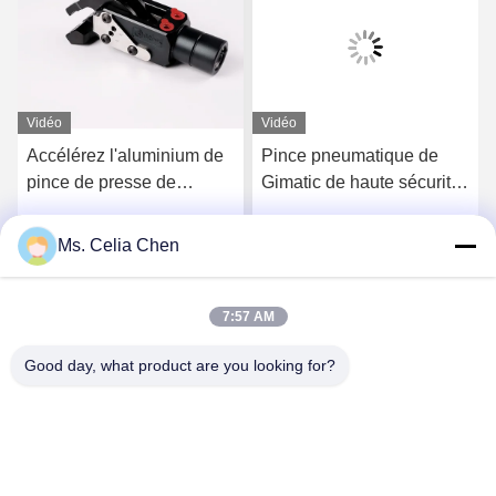
Vidéo
Vidéo
Accélérez l'aluminium de
Pince pneumatique de
pince de presse de
Gimatic de haute sécurité,
collection/matériel en
pince électrique durable
acier avec la boule de
de robot
Ms. Celia Chen
Parlez Maintenant.
Parlez Maintenant.
pivot
7:57 AM
Good day, what product are you looking for?
Nanjing Brisk Metal Technology Co., Ltd.
celia.chen@briskcn.com