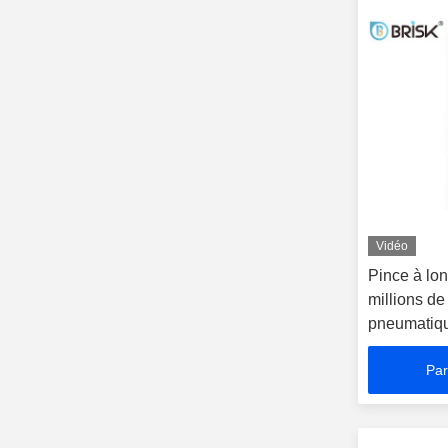
Vidéo
Pince à lo
millions de
pneumatiq
Par