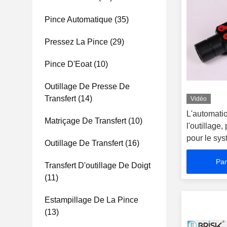
Pince Automatique
(35)
Pressez La Pince
(29)
Pince D'Eoat
(10)
Outillage De Presse De
Transfert
(14)
Vidéo
L'automatio
Matriçage De Transfert
(10)
l'outillage
pour le sys
Outillage De Transfert
(16)
transfert
Par
Transfert D'outillage De Doigt
(11)
Estampillage De La Pince
(13)