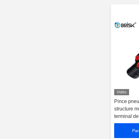
Vidéo
Pince pneu
structure m
terminal d
Par