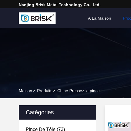
Nanjing Brisk Metal Technology Co., Ltd.
À La Maison
Prod
Maison
>
Produits
>
Chine Pressez la pince
Catégories
Pince De Tôle
(73)