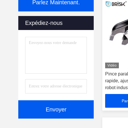
Parlez Maintenant.
Expédiez-nous
Vidéo
Pince para
rapide, aju
robot indust
Par
Envoyer