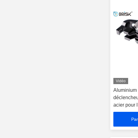
Vidéo
Aluminium 
déclencheur
acier pour l
Par