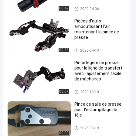
Pressez la pince
00:42
2022-04-06
Pièces d'auto
emboutissant l'air
maintenant la pince de
presse
Pressez la pince
00:39
2023-04-13
Pince légère de presse
pour la ligne de transfert
avec l'ajustement facile
de mâchoires
Pressez la pince
03:07
2023-10-10
Pince de salle de presse
pour l'estampillage de
tôle
Outillage de presse de transfer
2025-03-19
t
00:08