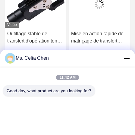
Vidéo
Outillage stable de
Mise en action rapide de
transfert d'opération tenant
matriçage de transfert
enlever et transporter la
d'angle d'ouverture pour le
bobine en métal
pressing de puissance
Ms. Celia Chen
Parlez Maintenant.
Parlez Maintenant.
11:42 AM
Good day, what product are you looking for?
Nanjing Brisk Metal Technology Co., Ltd.
celia.chen@briskcn.com
86-157-1516-1517