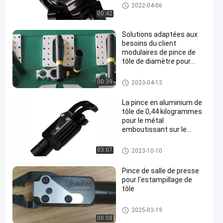
Pince de tôle
2022-04-06
00:42
Solutions adaptées aux
besoins du client
modulaires de pince de
tôle de diamètre pour
l'automation
pneumatique
Pince de tôle
00:39
2023-04-13
La pince en aluminium de
tôle de 0,44 kilogrammes
pour le métal
emboutissant sur le
transfert meurent
Pince de tôle
03:07
2023-10-10
Pince de salle de presse
pour l'estampillage de
tôle
Outillage de presse de transfer
2025-03-19
t
00:08