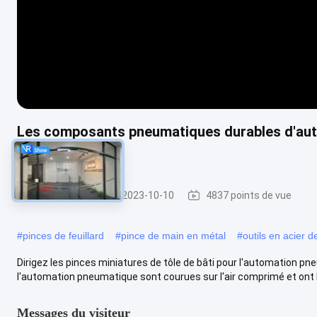
Les composants pneumatiques durables d'auto
bâti
Pince de tôle
2023-10-10
4837 points de vue
#
pinces de feuillard
#
pince de main en métal
#
outils en acier 
Dirigez les pinces miniatures de tôle de bâti pour l'automation pn
l'automation pneumatique sont courues sur l'air comprimé et ont l
Messages du visiteur